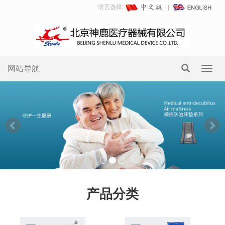
语言选择:
网站导航
Toggl
navig
产品分类