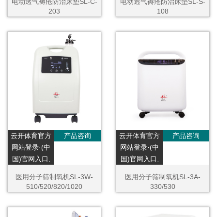
电动透气褥疮防治床垫SL-C-
电动透气褥疮防治床垫SL-S-
203
108
云开体育官方
产品咨询
云开体育官方
产品咨询
网站登录·(中
网站登录·(中
国)官网入口,
国)官网入口,
医用分子筛制氧机SL-3W-
医用分子筛制氧机SL-3A-
510/520/820/1020
330/530