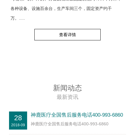
各种设备、设施百余台，生产车间三个，固定资产约千
万。.....
查看详情
新闻动态
最新资讯
神鹿医疗全国售后服务电话400-993-6860
28
神鹿医疗全国售后服务电话400-993-6860
2018-09