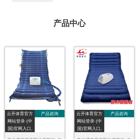
产品中心
云开体育官方
产品咨询
云开体育官方
产品咨询
网站登录·(中
网站登录·(中
国)官网入口,
国)官网入口,